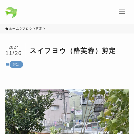
ホーム
ブログ
剪定
2024
スイフヨウ（酔芙蓉）剪定
11/26
剪定