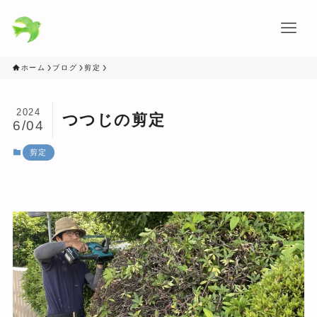
ホーム
ブログ
剪定
2024
つつじの剪定
6/04
剪定