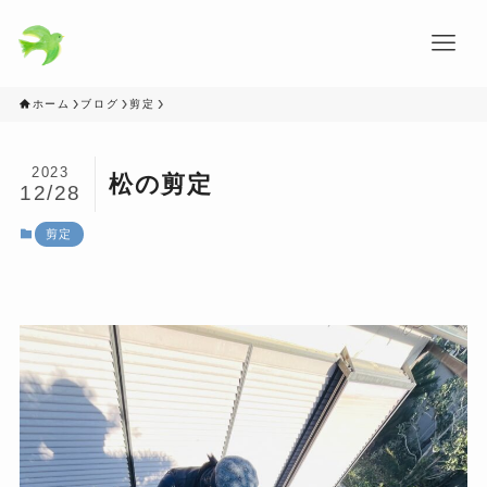
ホーム
ブログ
剪定
2023
松の剪定
12/28
剪定