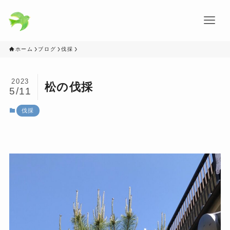
ホーム
ブログ
伐採
2023
松の伐採
5/11
伐採