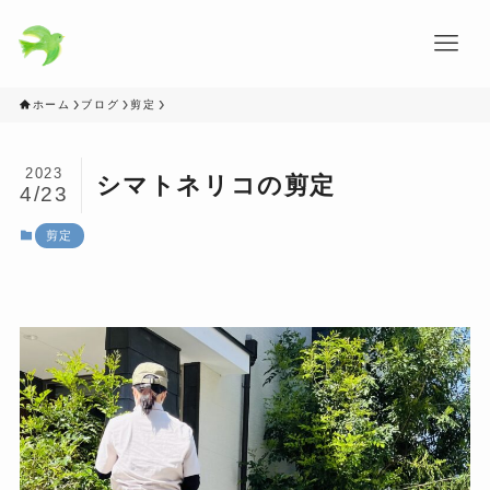
ホーム
ブログ
剪定
2023
シマトネリコの剪定
4/23
剪定