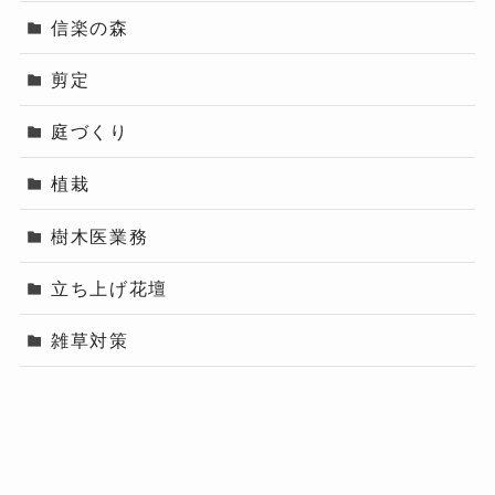
信楽の森
剪定
庭づくり
植栽
樹木医業務
立ち上げ花壇
雑草対策