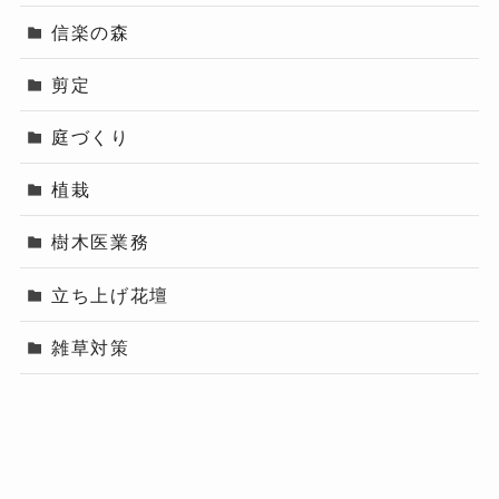
信楽の森
剪定
庭づくり
植栽
樹木医業務
立ち上げ花壇
雑草対策