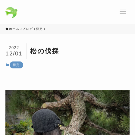
ホーム
ブログ
剪定
2022
松の伐採
12/01
剪定