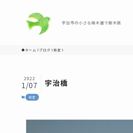
宇治市の小さな植木屋で樹木医
ホーム
ブログ
剪定
2022
宇治橋
1/07
剪定