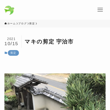
ホーム
ブログ
剪定
2021
マキの剪定 宇治市
10/15
剪定