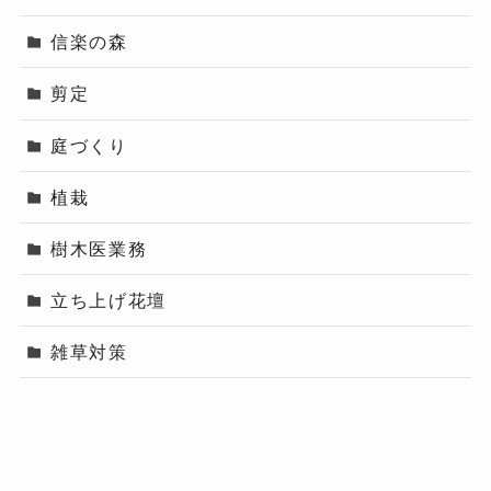
信楽の森
剪定
庭づくり
植栽
樹木医業務
立ち上げ花壇
雑草対策