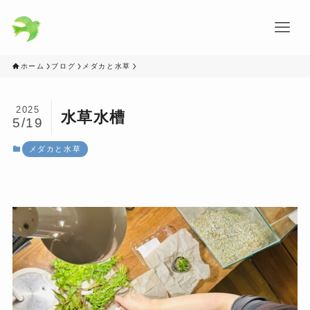
ホーム
ブログ
メダカと水草
2025
水草水槽
5/19
メダカと水草